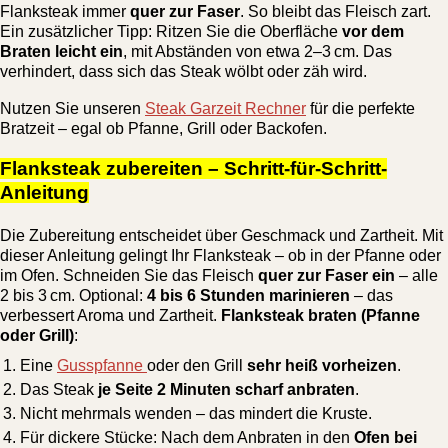
Flanksteak immer
quer zur Faser
. So bleibt das Fleisch zart.
Ein zusätzlicher Tipp: Ritzen Sie die Oberfläche
vor dem
Braten leicht ein
, mit Abständen von etwa 2–3 cm. Das
verhindert, dass sich das Steak wölbt oder zäh wird.
Nutzen Sie unseren
Steak Garzeit Rechner
für die perfekte
Bratzeit – egal ob Pfanne, Grill oder Backofen.
Flanksteak zubereiten – Schritt-für-Schritt-
Anleitung
Die Zubereitung entscheidet über Geschmack und Zartheit. Mit
dieser Anleitung gelingt Ihr Flanksteak – ob in der Pfanne oder
im Ofen. Schneiden Sie das Fleisch
quer zur Faser ein
– alle
2 bis 3 cm. Optional:
4 bis 6 Stunden marinieren
– das
verbessert Aroma und Zartheit.
Flanksteak braten (Pfanne
oder Grill)
:
Eine
Gusspfanne
oder den Grill
sehr heiß vorheizen
.
Das Steak
je Seite 2 Minuten scharf anbraten
.
Nicht mehrmals wenden – das mindert die Kruste.
Für dickere Stücke: Nach dem Anbraten in den
Ofen bei