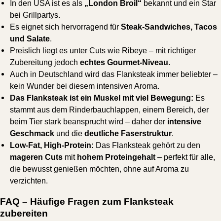
In den USA ist es als
„London Broil“
bekannt und ein Star
bei Grillpartys.
Es eignet sich hervorragend für
Steak-Sandwiches, Tacos
und Salate
.
Preislich liegt es unter Cuts wie Ribeye – mit richtiger
Zubereitung jedoch
echtes Gourmet-Niveau
.
Auch in Deutschland wird das Flanksteak immer beliebter –
kein Wunder bei diesem intensiven Aroma.
Das Flanksteak ist ein Muskel mit viel Bewegung:
Es
stammt aus dem Rinderbauchlappen, einem Bereich, der
beim Tier stark beansprucht wird – daher der
intensive
Geschmack
und die
deutliche Faserstruktur
.
Low-Fat, High-Protein:
Das Flanksteak gehört zu den
mageren Cuts
mit
hohem Proteingehalt
– perfekt für alle,
die bewusst genießen möchten, ohne auf Aroma zu
verzichten.
FAQ – Häufige Fragen zum Flanksteak
zubereiten