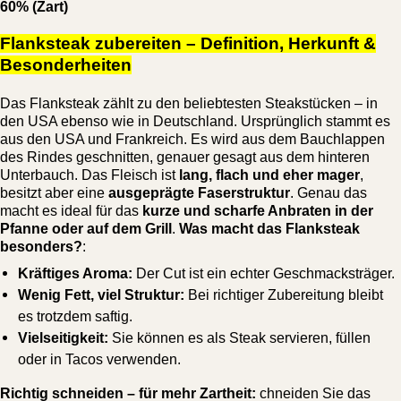
60% (Zart)
Flanksteak zubereiten – Definition, Herkunft &
Besonderheiten
Das Flanksteak zählt zu den beliebtesten Steakstücken – in
den USA ebenso wie in Deutschland. Ursprünglich stammt es
aus den USA und Frankreich. Es wird aus dem Bauchlappen
des Rindes geschnitten, genauer gesagt aus dem hinteren
Unterbauch. Das Fleisch ist
lang, flach und eher mager
,
besitzt aber eine
ausgeprägte Faserstruktur
. Genau das
macht es ideal für das
kurze und scharfe Anbraten in der
Pfanne oder auf dem Grill
.
Was macht das Flanksteak
besonders?
:
Kräftiges Aroma:
Der Cut ist ein echter Geschmacksträger.
Wenig Fett, viel Struktur:
Bei richtiger Zubereitung bleibt
es trotzdem saftig.
Vielseitigkeit:
Sie können es als Steak servieren, füllen
oder in Tacos verwenden.
Richtig schneiden – für mehr Zartheit:
chneiden Sie das