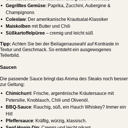
Gegrilltes Gemüse
: Paprika, Zucchini, Aubergine &
Champignons
Coleslaw
: Der amerikanische Krautsalat-Klassiker
Maiskolben
mit Butter und Chili
Süßkartoffelpüree
– cremig und leicht süß
Tipp:
Achten Sie bei der Beilagenauswahl auf Kontraste in
Textur und Geschmack. So entsteht ein ausgewogenes
Tellerbild.
Saucen
Die passende Sauce bringt das Aroma des Steaks noch besser
zur Geltung:
Chimichurri
: Frische, argentinische Kräutersauce mit
Petersilie, Knoblauch, Chili und Olivenöl.
BBQ-Sauce
: Rauchig, süß, ein Hauch Whiskey? Immer ein
Hit!
Pfeffersauce
: Kräftig, würzig, klassisch.
Senf-Honig-Dip
: Cremig und leicht pikant.