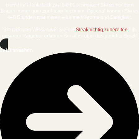
Damit Ihr Flanksteak zart bleibt, schneiden Sie es vor dem
Braten immer quer zur Faser leicht ein. Optional können Sie es
4–6 Stunden marinieren – für mehr Aroma und Saftigkeit.
Sie möchten Wissen wie Sie ein
Steak richtig zubereiten
? In
unserem Ratgeber erfahren Sie alles über das perfekte Steak!
Jetzt ansehen